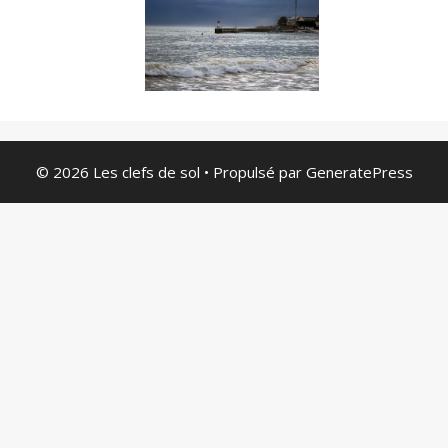
© 2026 Les clefs de sol
• Propulsé par
GeneratePress