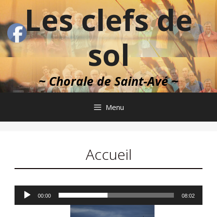
Aller
Les clefs de
au
contenu
sol
~ Chorale de Saint-Avé ~
Menu
Accueil
Lecteur
00:00
08:02
audio