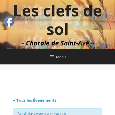
Aller
Les clefs de
au
contenu
sol
~ Chorale de Saint-Avé ~
Menu
« Tous les Évènements
Cet évènement est passé